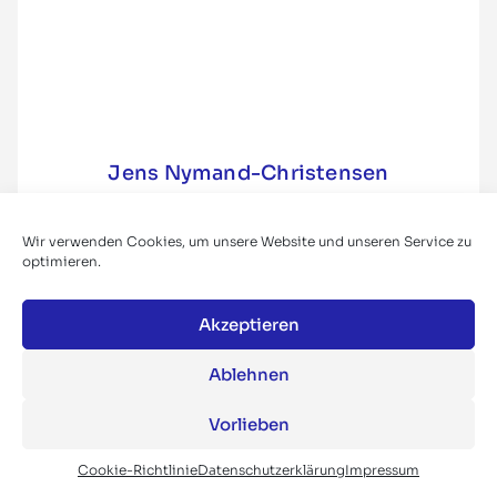
Jens Nymand-Christensen
Stellvertretender Generaldirektor für Bildung,
Jugend, Sport und Kultur, Europäische Kommission
Wir verwenden Cookies, um unsere Website und unseren Service zu
…
optimieren.
2017
Akzeptieren
Ablehnen
Vorlieben
Cookie-Richtlinie
Datenschutzerklärung
Impressum