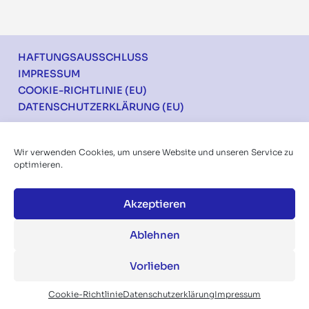
Footer
HAFTUNGSAUSSCHLUSS
IMPRESSUM
COOKIE-RICHTLINIE (EU)
DATENSCHUTZERKLÄRUNG (EU)
Ich möchte über die Konferenzen informiert
Wir verwenden Cookies, um unsere Website und unseren Service zu
werden
optimieren.
Akzeptieren
Ablehnen
Vorlieben
Folgen Sie uns auf:
Cookie-Richtlinie
Datenschutzerklärung
Impressum