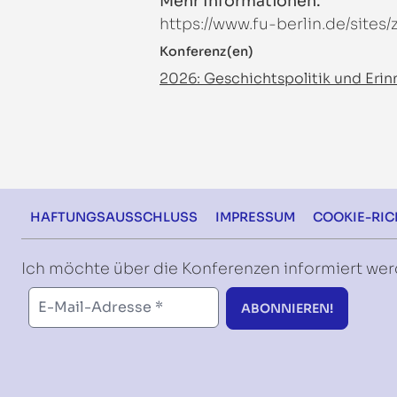
Mehr Informationen:
https://www.fu-berlin.de/site
Konferenz(en)
2026: Geschichtspolitik und Eri
Footer
HAFTUNGSAUSSCHLUSS
IMPRESSUM
COOKIE-RICH
Ich möchte über die Konferenzen informiert we