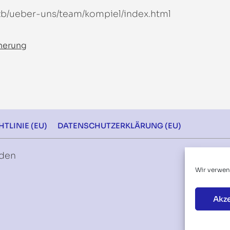
s/zb/ueber-uns/team/kompiel/index.html
nnerung
TLINIE (EU)
DATENSCHUTZERKLÄRUNG (EU)
rden
Wir verwen
Akz