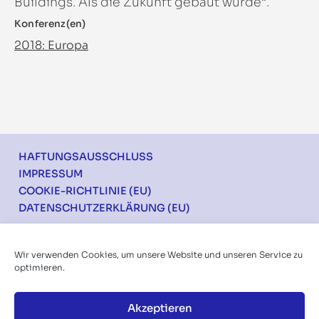
Buildings. Als die Zukunft gebaut wurde“.
Konferenz(en)
2018: Europa
Footer
HAFTUNGSAUSSCHLUSS
IMPRESSUM
COOKIE-RICHTLINIE (EU)
DATENSCHUTZERKLÄRUNG (EU)
Ich möchte über die Konferenzen informiert
Wir verwenden Cookies, um unsere Website und unseren Service zu
werden
optimieren.
Akzeptieren