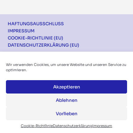
Footer
HAFTUNGSAUSSCHLUSS
IMPRESSUM
COOKIE-RICHTLINIE (EU)
DATENSCHUTZERKLÄRUNG (EU)
Ich möchte über die Konferenzen informiert
Wir verwenden Cookies, um unsere Website und unseren Service zu
werden
optimieren.
Akzeptieren
Ablehnen
Vorlieben
Folgen Sie uns auf:
Cookie-Richtlinie
Datenschutzerklärung
Impressum