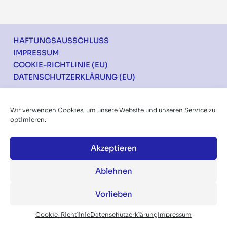
Footer
HAFTUNGSAUSSCHLUSS
IMPRESSUM
COOKIE-RICHTLINIE (EU)
DATENSCHUTZERKLÄRUNG (EU)
Ich möchte über die Konferenzen informiert
Wir verwenden Cookies, um unsere Website und unseren Service zu
werden
optimieren.
Akzeptieren
Ablehnen
Vorlieben
Folgen Sie uns auf:
Cookie-Richtlinie
Datenschutzerklärung
Impressum