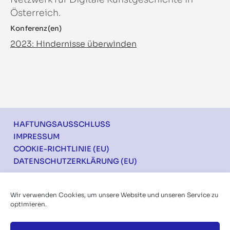
Österreich.
Konferenz(en)
2023: Hindernisse überwinden
Footer
HAFTUNGSAUSSCHLUSS
IMPRESSUM
COOKIE-RICHTLINIE (EU)
DATENSCHUTZERKLÄRUNG (EU)
Ich möchte über die Konferenzen informiert
Wir verwenden Cookies, um unsere Website und unseren Service zu
werden
optimieren.